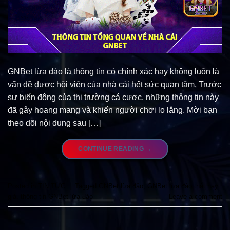
GNBet lừa đảo là thông tin có chính xác hay không luôn là
vấn đề được hội viên của nhà cái hết sức quan tâm. Trước
sự biến động của thị trường cá cược, những thông tin này
đã gây hoang mang và khiến người chơi lo lắng. Mời bạn
theo dõi nội dung sau […]
CONTINUE READING
→
Posted in
TIN TỨC
|
Tagged
GNBet lừa đảo
,
GNBet lừa đảo thật hay
giả
,
thông tin GNBet lừa đảo
Leave a comment