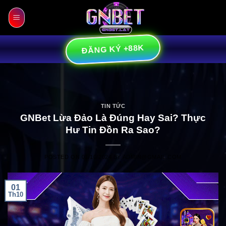
Skip
to
content
ĐĂNG KÝ +88K
TIN TỨC
GNBet Lừa Đảo Là Đúng Hay Sai? Thực
Hư Tin Đồn Ra Sao?
POSTED ON
01/10/2024
BY
ADMIN@GMAIL.COM
01
Th10