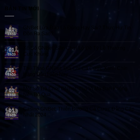
BẢN TIN MỚI
GNBet Lừa Đảo Là Đúng Hay Sai? Thực Hư Tin
01
Đồn Ra Sao?
Th10
Xổ Số GNBet: Sân Chơi Lô Đề Tỷ Lệ Thưởng
01
Cực Khủng
Th10
Thể Thao GNBet: Địa Chỉ Cá Cược Xanh Chín
01
Hàng Đầu Hiện Nay
Th10
Một Số Trò Chơi GNBet: Thú Vị Mà Bạn Không
01
Nên Bỏ Qua
Th10
Casino GNBet: Thiên Đường Cá Cược Đẳng Cấp
01
Nhất 2024
Th10