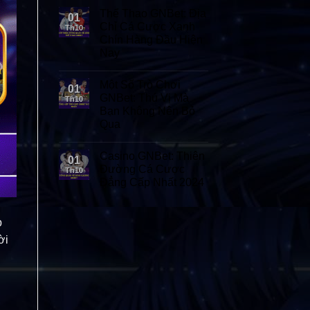
Thể Thao GNBet: Địa
01
Chỉ Cá Cược Xanh
Th10
Chín Hàng Đầu Hiện
Nay
Một Số Trò Chơi
01
GNBet: Thú Vị Mà
Th10
Bạn Không Nên Bỏ
Qua
Casino GNBet: Thiên
01
Đường Cá Cược
Th10
Đẳng Cấp Nhất 2024
p
ời