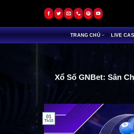
Skip
to
content
TRANG CHỦ
LIVE CA
Xổ Số GNBet: Sân C
POSTED
01
Th10