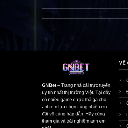
Posted in
XỔ SỐ
|
Tagged
cách chơi Xổ số GNBe
VỀ
GNBet
– Trang nhà cái trực tuyến
uy tín nhất thị trường Việt. Tại đây
có nhiều game cược thả ga cho
anh em lựa chọn cùng nhiều ưu
đãi vô cùng hấp dẫn. Hãy cùng
tham gia và trải nghiệm anh em