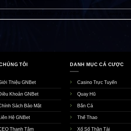
t
,
hướng dẫn chơi Xổ số GNBet
,
Xổ số GNBet
Leave a com
 CHÚNG TÔI
DANH MỤC CÁ CƯỢC
Giới Thiệu GNBet
Casino Trực Tuyến
Điều Khoản GNBet
Quay Hũ
Chính Sách Bảo Mật
Bắn Cá
Liên Hệ GNBet
Thể Thao
CEO
Thanh Tâm
Xổ Số Thần Tài