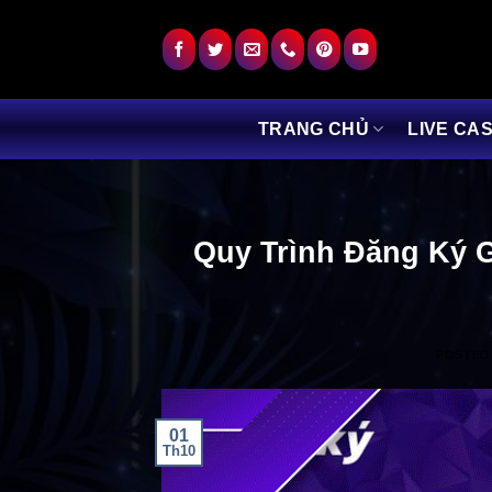
Skip
to
content
TRANG CHỦ
LIVE CA
Quy Trình Đăng Ký G
POSTED
01
Th10