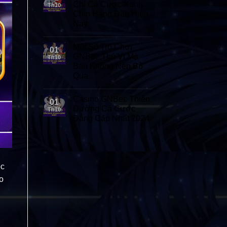
Chỉ Cá Cược Xanh
Th10
Chín Hàng Đầu Hiện
Nay
Một Số Trò Chơi
01
GNBet: Thú Vị Mà
Th10
Bạn Không Nên Bỏ
Qua
Casino GNBet: Thiên
01
Đường Cá Cược
Th10
Đẳng Cấp Nhất 2024
ọc
o