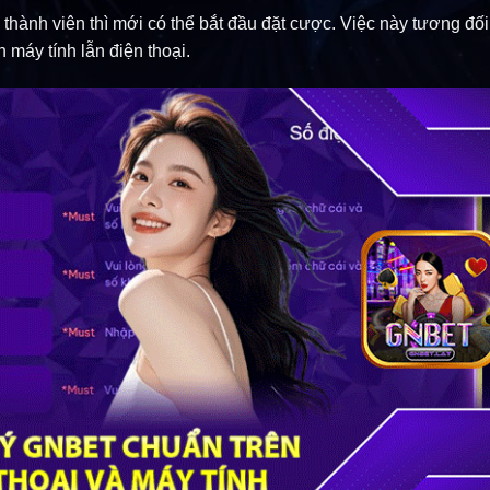
 thành viên thì mới có thể bắt đầu đặt cược. Việc này tương đối
 máy tính lẫn điện thoại.