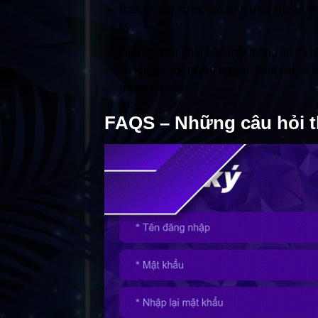
Bạn không được mở nhiều tài khoản để 
ký.
Người chơi phải bảo mật thông tin cá 
tài khoản với nhiều người. Nhà cái sẽ k
phạm lỗi này.
FAQS – Những câu hỏi 