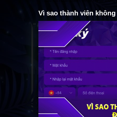
Sau khi hoàn thành, hệ thống sẽ thông
Vì sao thành viên khôn