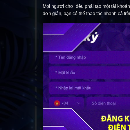
Mọi người chơi đều phải tạo một tài khoản
đơn giản, bạn có thể thao tác nhanh cả trên