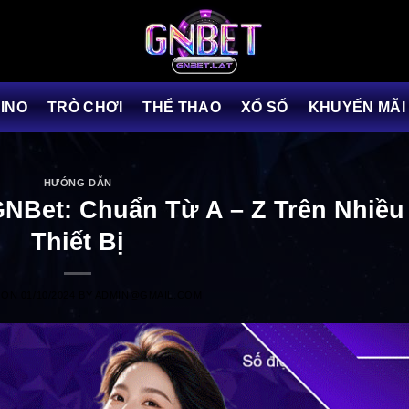
SINO
TRÒ CHƠI
THỂ THAO
XỔ SỐ
KHUYẾN MÃI
HƯỚNG DẪN
NBet: Chuẩn Từ A – Z Trên Nhiều
Thiết Bị
 ON
01/10/2024
BY
ADMIN@GMAIL.COM