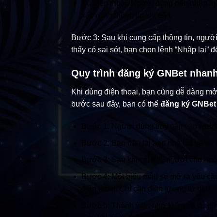
Số điện thoại: Người dùng nên nhập mộ
xác minh thông tin khi cần.
Bước 3: Sau khi cung cấp thông tin, người 
thấy có sai sót, bạn chọn lệnh “Nhập lại” đ
Quy trình đăng ký GNBet nhanh 
Khi dùng điện thoại, bạn cũng dễ dàng mở 
bước sau đây, bạn có thể
đăng ký GNBet
Bước 1: Người dùng truy cập vào websit
Bước 2: Bạn nên tải app nhà cái về để 
Bước 3: Sau khi cài đặt, người chơi m
Bước 4: Một biểu mẫu sẽ mở ra yêu cầu 
điện thoại. Chỉ cần điền tương tự như 
Bước 5: Thành viên nhớ kiểm tra lại dữ