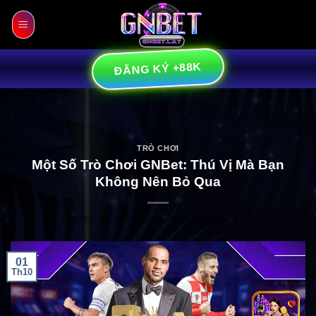
Skip
to
content
ĐĂNG KÝ +88K
TRÒ CHƠI
Một Số Trò Chơi GNBet: Thú Vị Mà Bạn
Không Nên Bỏ Qua
POSTED ON
01/10/2024
BY
ADMIN@GMAIL.COM
01
Th10