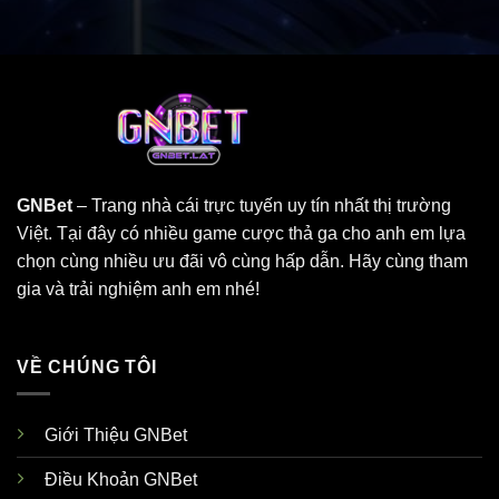
GNBet
– Trang nhà cái trực tuyến uy tín nhất thị trường
Việt. Tại đây có nhiều game cược thả ga cho anh em lựa
chọn cùng nhiều ưu đãi vô cùng hấp dẫn. Hãy cùng tham
gia và trải nghiệm anh em nhé!
VỀ CHÚNG TÔI
Giới Thiệu GNBet
Điều Khoản GNBet